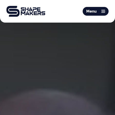
O & P
Menu
Mobiliteit
Podotherapie
Schoentechniek
Productie
Over ons