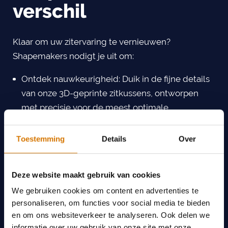
verschil
Klaar om uw zitervaring te vernieuwen?
Shapemakers nodigt je uit om:
Ontdek nauwkeurigheid: Duik in de fijne details
van onze 3D-geprinte zitkussens, ontworpen
met precisie voor de meest optimale
orthopedische ondersteuning.
Omarm persoonlijk comfort: Beleef de vrijheid
Toestemming
Details
Over
van keuze met volledig aan te passen zitkussens
die voldoen aan uw unieke orthopedische
Deze website maakt gebruik van cookies
behoeften.
We gebruiken cookies om content en advertenties te
Verbeter mobiliteit en lichaamshouding:
personaliseren, om functies voor social media te bieden
Verhoog uw alledaagse activiteiten met
en om ons websiteverkeer te analyseren. Ook delen we
zitkussens die verder gaan dan comfort en
informatie over uw gebruik van onze site met onze