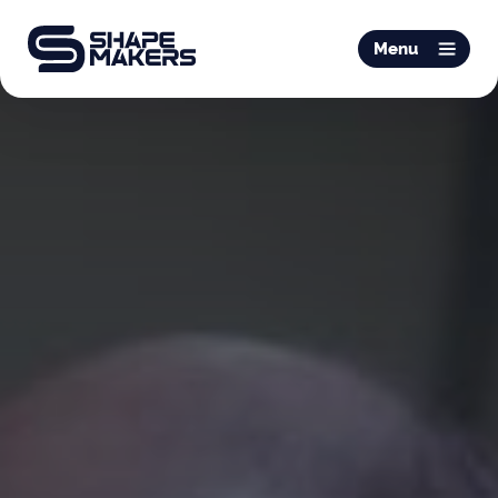
O & P
Menu
Mobiliteit
Podotherapie
Schoentechniek
Productie
Over ons