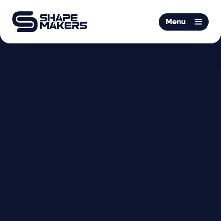
O & P
Menu
Mobiliteit
Podotherapie
Schoentechniek
Productie
Over ons