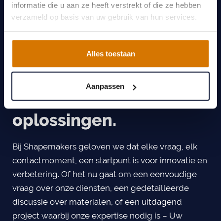
informatie die u aan ze heeft verstrekt of die ze hebben
verzameld op basis van uw gebruik van hun services.
Maak verbinding met
Alles toestaan
Shapemakers en geef
Aanpassen
vorm aan Uw
oplossingen.
Bij Shapemakers geloven we dat elke vraag, elk
contactmoment, een startpunt is voor innovatie en
verbetering. Of het nu gaat om een eenvoudige
vraag over onze diensten, een gedetailleerde
discussie over materialen, of een uitdagend
project waarbij onze expertise nodig is – Uw