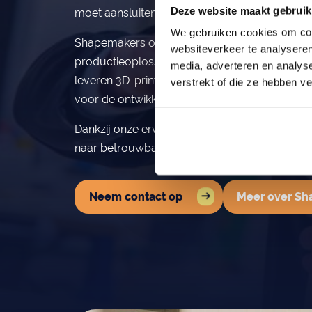
Orderportal
Deze website maakt gebruik
moet aansluiten op de gebruiker.
We gebruiken cookies om cont
Shapemakers ondersteunt bedrijven met innova
websiteverkeer te analyseren
productieoplossingen die deze eisen combinere
media, adverteren en analys
leveren 3D-print- en freestechnologie, softw
verstrekt of die ze hebben v
voor de ontwikkeling van zit- en positionerin
Dankzij onze ervaring in maatwerkproductie ve
naar betrouwbare, duurzame en perfect pass
Neem contact op
Meer over S