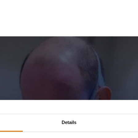
ossingen
Details
roducten moeten betrouwbaar,
et om maatwerk dat perfect