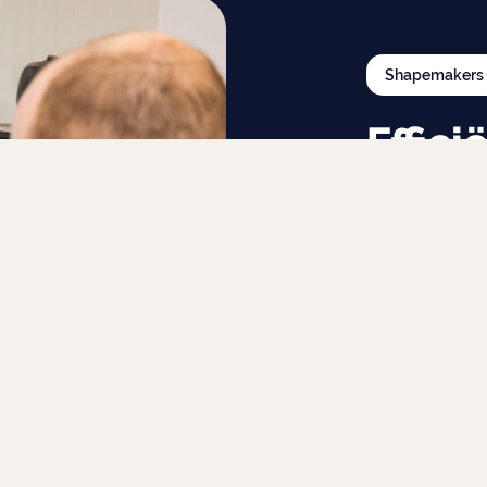
Shapemakers
Effic
met d
techn
Of je nu de prod
opzetten, wij 
organisatie. On
werkstromen, v
bedrijf klaar 
mobiliteitsgeri