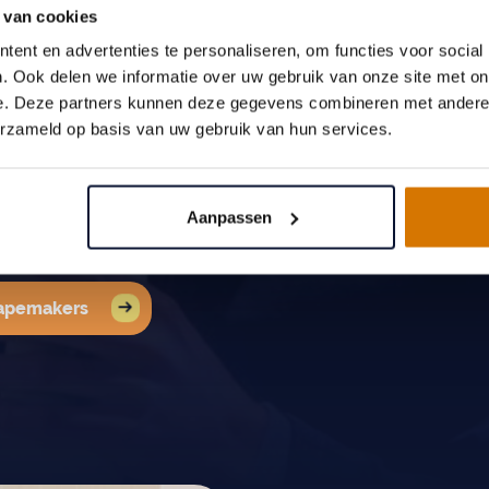
 van cookies
ent en advertenties te personaliseren, om functies voor social
tieve digitale
. Ook delen we informatie over uw gebruik van onze site met on
n in één efficiënt proces. Wij
e. Deze partners kunnen deze gegevens combineren met andere i
are en productieondersteuning
erzameld op basis van uw gebruik van hun services.
gssystemen.
rtalen wij digitale ontwerpen
Aanpassen
ende eindproducten.
hapemakers