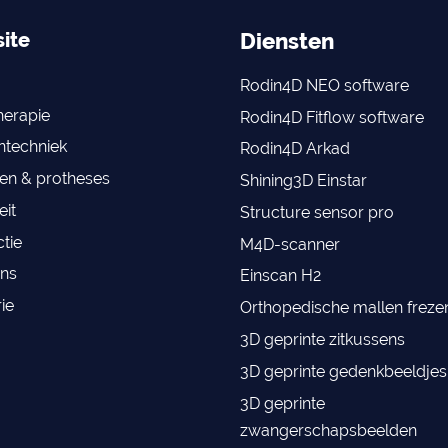
ite
Diensten
Rodin4D NEO software
erapie
Rodin4D Fitflow software
techniek
Rodin4D Arkad
en & protheses
Shining3D Einstar
eit
Structure sensor pro
tie
M4D-scanner
ns
Einscan H2
ie
Orthopedische mallen frez
3D geprinte zitkussens
3D geprinte gedenkbeeldjes
3D geprinte
zwangerschapsbeelden