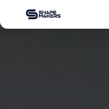
O & P
Mobiliteit
Podotherapie
Schoentechniek
Productie
Over ons