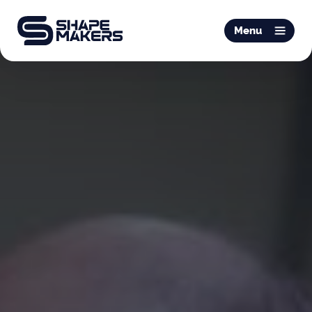
O & P
Menu
Mobiliteit
Podotherapie
Schoentechniek
Productie
Over ons