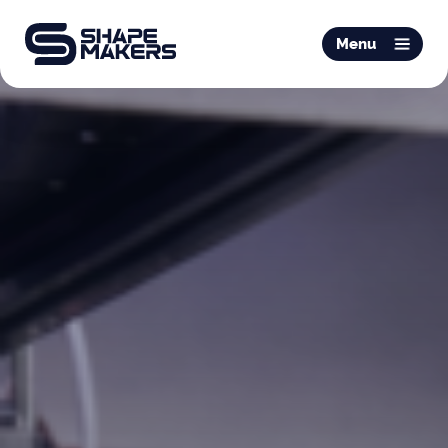
O & P
Menu
Mobiliteit
Podotherapie
Schoentechniek
Productie
Over ons