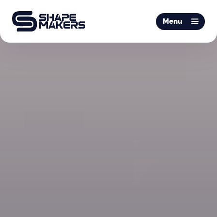
O & P
Menu
Mobiliteit
Podotherapie
Schoentechniek
Productie
Over ons