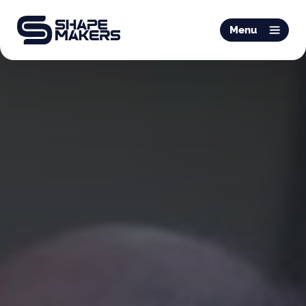
O & P
Menu
Mobiliteit
Podotherapie
Schoentechniek
Productie
Over ons