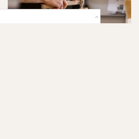
Schoentechniek
Digitaliseer leesten en pasmodellen met 3D-
printtechnologie. Verkort je doorlooptijd en werk
met constante precisie.