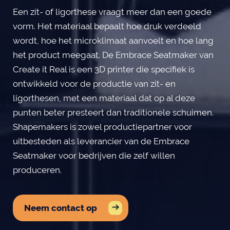
Een zit- of ligorthese vraagt meer dan een goede
vorm. Het materiaal bepaalt hoe druk verdeeld
wordt, hoe het microklimaat aanvoelt en hoe lang
het product meegaat. De Embrace Seatmaker van
Create it Real is een 3D printer die specifiek is
ontwikkeld voor de productie van zit- en
ligorthesen, met een materiaal dat op al deze
punten beter presteert dan traditionele schuimen.
Shapemakers is zowel productiepartner voor
uitbesteden als leverancier van de Embrace
Seatmaker voor bedrijven die zelf willen
produceren.
Neem contact op