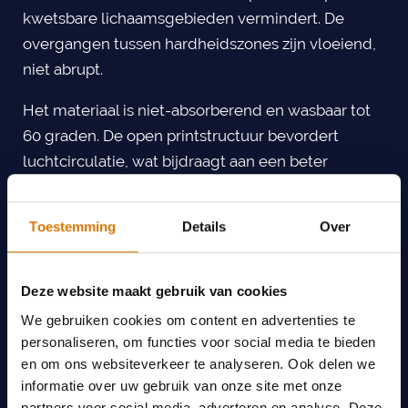
kwetsbare lichaamsgebieden vermindert. De
overgangen tussen hardheidszones zijn vloeiend,
niet abrupt.
Het materiaal is niet-absorberend en wasbaar tot
60 graden. De open printstructuur bevordert
luchtcirculatie, wat bijdraagt aan een beter
microklimaat onder de gebruiker. Relevant voor
iedereen die langdurig in dezelfde positie zit of
Toestemming
Details
Over
ligt.
De productie genereert nagenoeg geen afval. Het
Deze website maakt gebruik van cookies
materiaal is biocompatibel, voldoet aan
We gebruiken cookies om content en advertenties te
brandveiligheidsnormen (EN 1021-1 en EN 1021-2)
personaliseren, om functies voor social media te bieden
en is geschikt voor TPU-recycling. Van productie
en om ons websiteverkeer te analyseren. Ook delen we
tot vervanging: een gesloten keten.
informatie over uw gebruik van onze site met onze
partners voor social media, adverteren en analyse. Deze