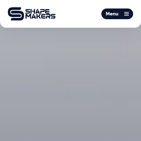
O & P
Menu
Mobiliteit
Podotherapie
Schoentechniek
Productie
Over ons