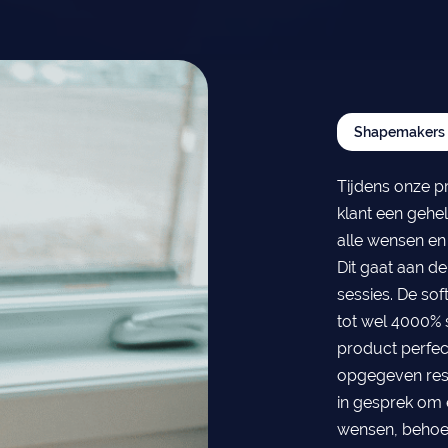
Shapemakers
Tijdens onze p
klant een gehe
alle wensen en
Dit gaat aan d
sessies. De soft
tot wel 4000% s
product perfe
opgegeven restr
in gesprek om e
wensen, behoef