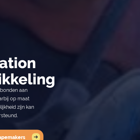
ation
ikkeling
gebonden aan
arbij op maat
jkheid zijn kan
rsteund.
hapemakers