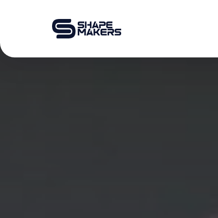
O & P
Mobiliteit
Podotherapie
Schoentechniek
Productie
Over ons