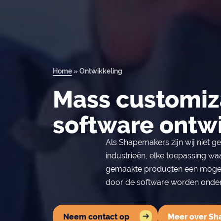
Home
»
Ontwikkeling
Mass customiz
software ontw
Als Shapemakers zijn wij niet 
industrieën, elke toepassing wa
gemaakte producten een mogeli
door de software worden onde
Neem contact op
Meer over S