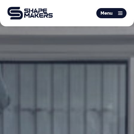
O & P
Menu
Mobiliteit
Podotherapie
Schoentechniek
Productie
Over ons