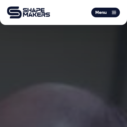
O & P
Menu
Mobiliteit
Podotherapie
Schoentechniek
Productie
Over ons