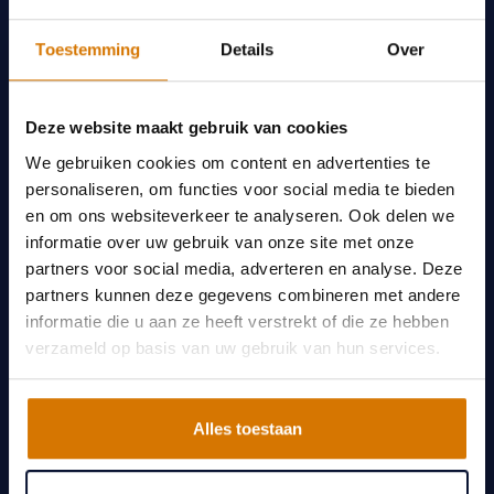
gehele digitaliseringsproces, van de initiële
analyse van uw huidige werkstromen tot de
Toestemming
Details
Over
implementatie van geavanceerde digitale
oplossingen. Wij zijn expert in de Digitalisering van
Deze website maakt gebruik van cookies
Orthopedische Processen. Onze expertise omvat
We gebruiken cookies om content en advertenties te
de integratie van correctiesoftware, 3D-scanners
personaliseren, om functies voor social media te bieden
en andere technologische hulpmiddelen die
en om ons websiteverkeer te analyseren. Ook delen we
specifiek zijn ontworpen om de orthopedische
informatie over uw gebruik van onze site met onze
praktijk te optimaliseren.
partners voor social media, adverteren en analyse. Deze
partners kunnen deze gegevens combineren met andere
informatie die u aan ze heeft verstrekt of die ze hebben
Neem contact op
verzameld op basis van uw gebruik van hun services.
Alles toestaan