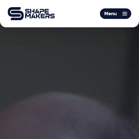
O & P
Menu
Mobiliteit
Podotherapie
Schoentechniek
Productie
Over ons